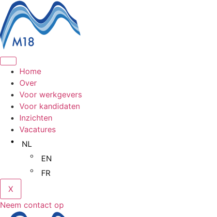
Ga
naar
de
inhoud
Home
Over
Voor werkgevers
Voor kandidaten
Inzichten
Vacatures
NL
EN
FR
X
Neem contact op