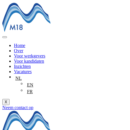
Ga
naar
de
inhoud
Home
Over
Voor werkgevers
Voor kandidaten
Inzichten
Vacatures
NL
EN
FR
X
Neem contact op