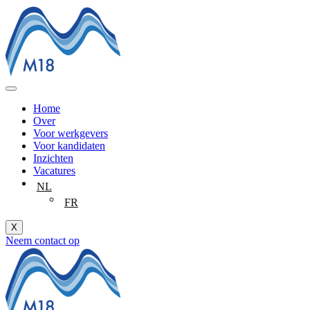
Ga
naar
de
inhoud
Home
Over
Voor werkgevers
Voor kandidaten
Inzichten
Vacatures
NL
FR
X
Neem contact op