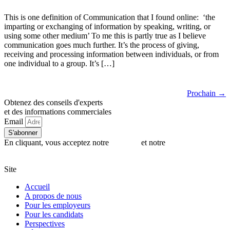
This is one definition of Communication that I found online: ‘the
imparting or exchanging of information by speaking, writing, or
using some other medium’ To me this is partly true as I believe
communication goes much further. It’s the process of giving,
receiving and processing information between individuals, or from
one individual to a group. It’s […]
Prochain
→
Obtenez des conseils d'experts
et des informations commerciales
Email
S'abonner
En cliquant, vous acceptez notre
politique
et notre
politique en
matière de cookies
Site
Accueil
A propos de nous
Pour les employeurs
Pour les candidats
Perspectives