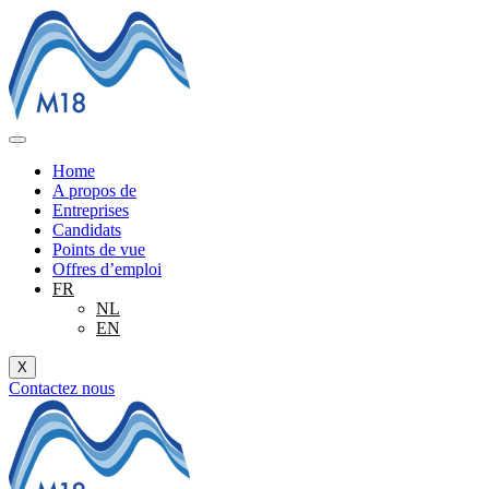
Aller
au
contenu
Home
A propos de
Entreprises
Candidats
Points de vue
Offres d’emploi
FR
NL
EN
X
Contactez nous